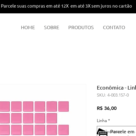
Parcele suas compras em até 12X em até 3X sem juros no cartão
HOME
SOBRE
PRODUTOS
CONTATO
Econômica - Lin
SKU: 4-003.157-0
Preço
R$ 36,00
Linha
*
Parcele em 
Selecionar