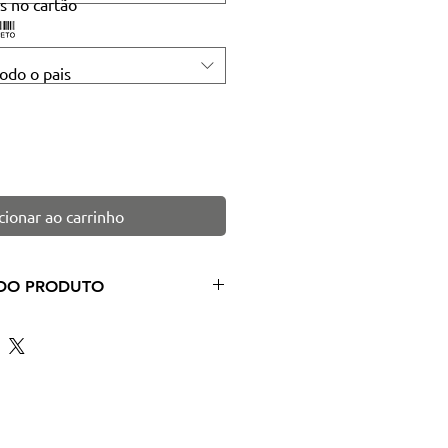
s no cartão
todo o pais
cionar ao carrinho
DO PRODUTO
Pastilha decorativa (Econômica)
h
ilhante
o
,2 cm