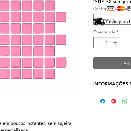
3X sem juro
Cor Predominante
*
Selecionar
Envio para 
Quantidade
*
Adi
INFORMAÇÕES 
Tipo de produto:
Linha:
Standard
Cor / Padrão:
Blus
Acabamento:
Br
 em poucos instantes, sem sujeira,
Material:
Resinad
especializada.
Comprimento
: 26