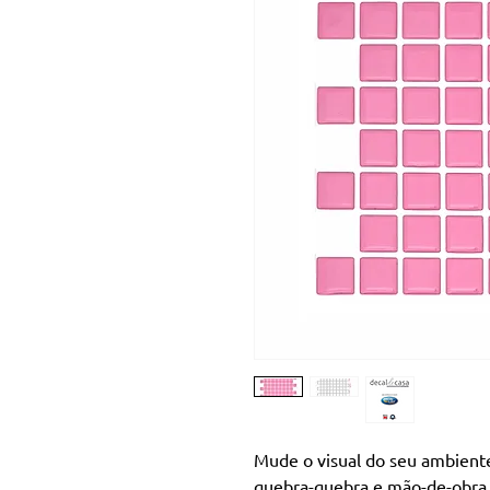
Mude o visual do seu ambiente
quebra-quebra e mão-de-obra 