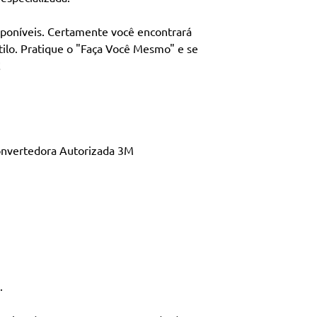
Largura
: 26,2 cm
sponíveis. Certamente você encontrará
Espessura
: 0,2 cm
ilo. Pratique o "Faça Você Mesmo" e se
Unidade de venda
s!
Rendimento:
11 p
aproximadamente 
Convertedora Autorizada 3M
.