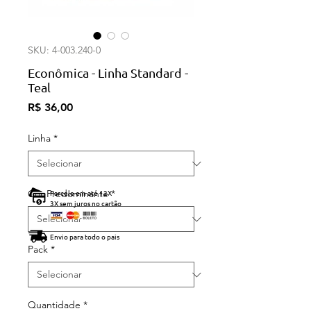
SKU: 4-003.240-0
Econômica - Linha Standard -
Teal
Preço
R$ 36,00
Linha
*
Cor Predominante
Parcele em até 12X
*
3X sem juros no cartão
Envio para todo o pais
Pack
*
Quantidade
*