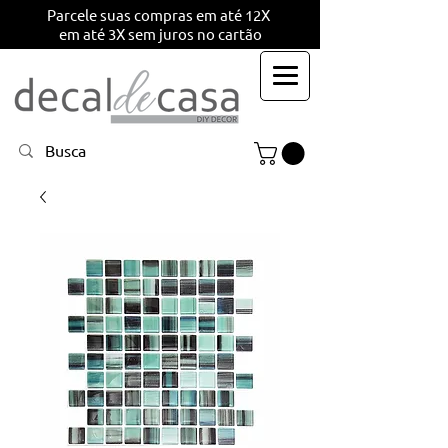
Parcele suas compras em até 12X
em até 3X sem juros no cartão