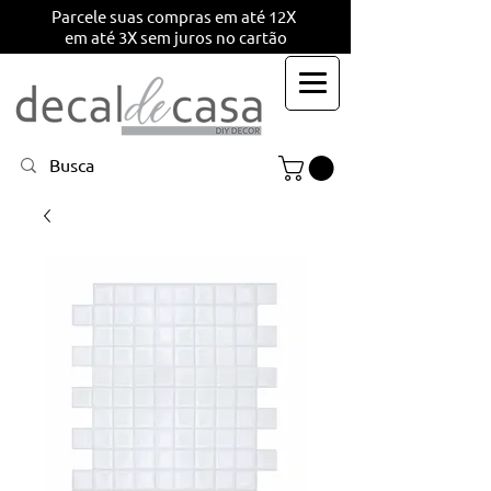
Parcele suas compras em até 12X
em até 3X sem juros no cartão