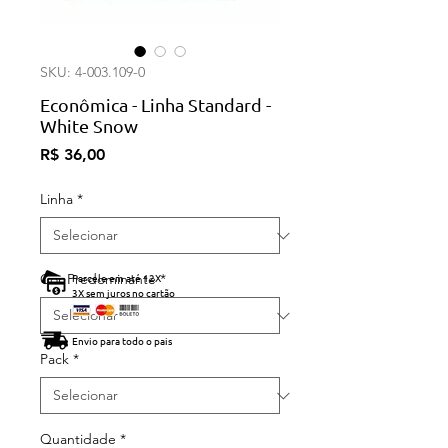
SKU: 4-003.109-0
Econômica - Linha Standard -
White Snow
Preço
R$ 36,00
Linha
*
Cor Predominante
Parcele em até 12X
*
3X sem juros no cartão
Envio para todo o pais
Pack
*
Quantidade
*