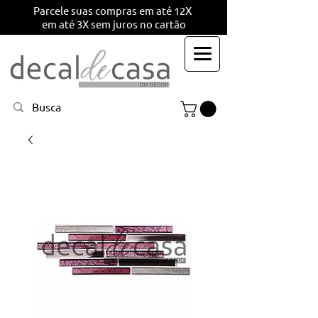
Parcele suas compras em até 12X
em até 3X sem juros no cartão