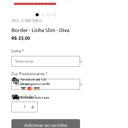
SKU: 4-000.508-0
Border - Linha Slim - Diva
Preço
R$ 23,00
Linha
*
Cor Predominante
*
Parcele em até 12X
3X sem juros no cartão
Quantidade
*
Envio para todo o pais
Adicionar ao carrinho