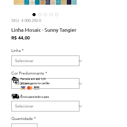
SKU: 4-000.250-0
Linha Mosaic - Sunny Tangier
Preço
R$ 44,00
Linha
*
Cor Predominante
*
Parcele em até 12X
3X sem juros no cartão
Pack
*
Envio para todo o pais
Quantidade
*