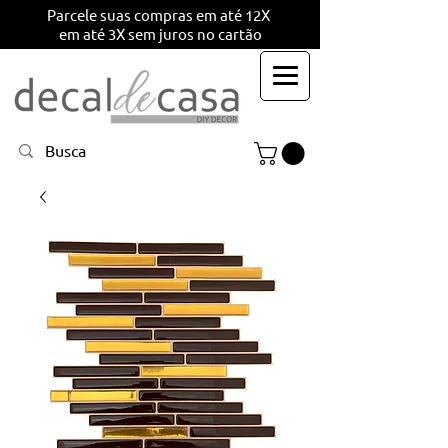
Parcele suas compras em até 12X
em até 3X sem juros no cartão