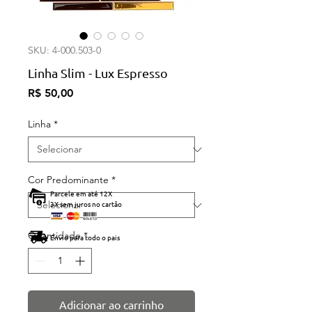
SKU: 4-000.503-0
Linha Slim - Lux Espresso
Preço
R$ 50,00
Linha
*
Cor Predominante
*
Parcele em até 12X
3X sem juros no cartão
Quantidade
*
Envio para todo o pais
Adicionar ao carrinho