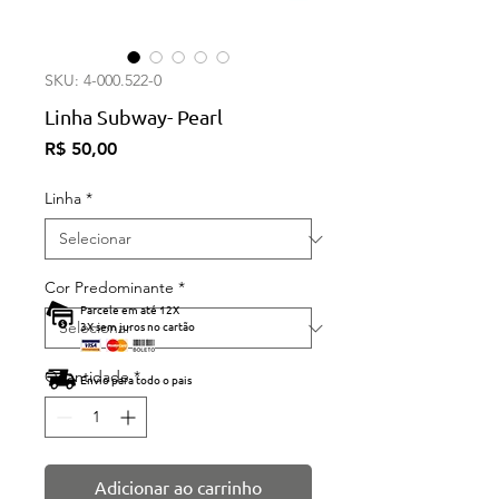
SKU: 4-000.522-0
Linha Subway- Pearl
Preço
R$ 50,00
Linha
*
Cor Predominante
*
Parcele em até 12X
3X sem juros no cartão
Quantidade
*
Envio para todo o pais
Adicionar ao carrinho