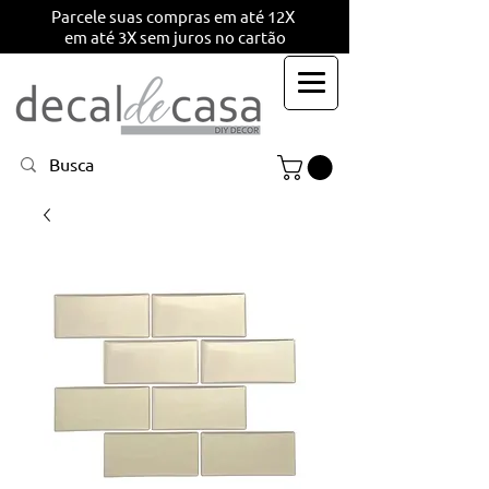
Parcele suas compras em até 12X
em até 3X sem juros no cartão