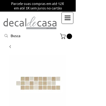
Parcele suas compras em até 12X
em até 3X sem juros no cartão