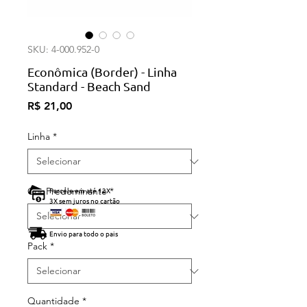
SKU: 4-000.952-0
Econômica (Border) - Linha
Standard - Beach Sand
Preço
R$ 21,00
Linha
*
Cor Predominante
Parcele em até 12X
*
3X sem juros no cartão
Envio para todo o pais
Pack
*
Quantidade
*