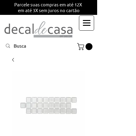
Parcele suas compras em até 12X
em até 3X sem juros no cartão