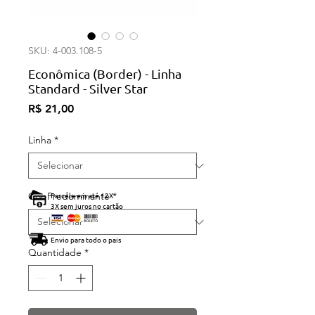
SKU: 4-003.108-5
Econômica (Border) - Linha
Standard - Silver Star
Preço
R$ 21,00
Linha
*
Cor Predominante
Parcele em até 12X
*
3X sem juros no cartão
Envio para todo o pais
Quantidade
*