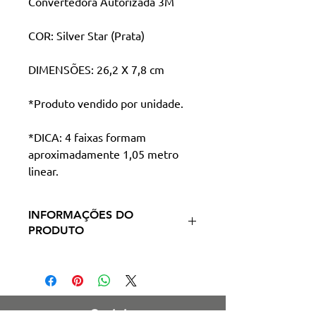
Convertedora Autorizada 3M
COR: Silver Star (Prata)
DIMENSÕES: 26,2 X 7,8 cm
*Produto vendido por unidade.
*DICA: 4 faixas formam
aproximadamente 1,05 metro
linear.
INFORMAÇÕES DO
PRODUTO
Tipo de produto:
Border (Faixa
Decorativa Econômica)
Linha:
Standard
Cor / Padrão:
Silver Star
Contatos